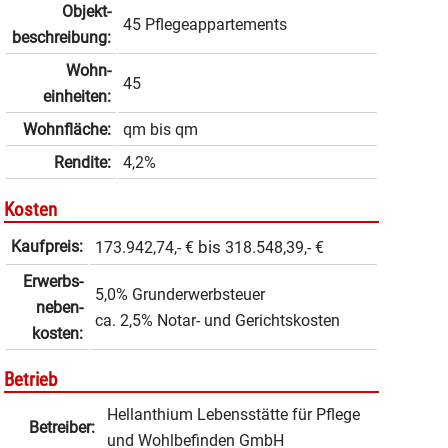
Objekt­
45 Pflegeappartements
beschrei­bung:
Wohn­
45
einheiten:
Wohnfläche:
qm
bis
qm
Rendite:
4,2%
Kosten
Kaufpreis:
bis
173.942,74,- €
318.548,39,- €
Erwerbs­
5,0% Grunderwerbsteuer
neben­
ca. 2,5% Notar- und Gerichtskosten
kosten:
Betrieb
Hellanthium Lebensstätte für Pflege
Betreiber:
und Wohlbefinden GmbH