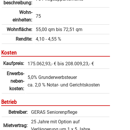
beschrei­bung:
Wohn­
75
einheiten:
Wohnfläche:
55,00 qm
bis
72,51 qm
Rendite:
4,10 - 4,55 %
Kosten
Kaufpreis:
bis
175.062,93,- €
208.009,23,- €
Erwerbs­
5,0% Grunderwerbsteuer
neben­
ca. 2,0 % Notar- und Gerichtskosten
kosten:
Betrieb
Betreiber:
GERAS Seniorenpflege
25 Jahre mit Option auf
Mietvertrag:
Verlängerung um 1 x 5 Jahre